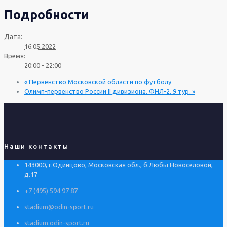
Подробности
Дата:
16.05.2022
Время:
20:00 - 22:00
«
Первенство Московской области по футболу
Олимп-первенство России II дивизиона. ФНЛ-2. 9 тур.
»
Наши контакты
143000, г.Одинцово, Московская обл., б.Любы Новоселовой,
д.17
+7 (495) 594 97 87
stadium@odin-sport.ru
stadium.odin-sport.ru